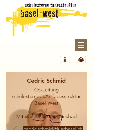
Cedric Schmid
Co-Leitung
schulexterne JuAr Tagesstruktur
Basel-West
/
Mitarbeiter JuAr JZ Neubad
cedric.schmid@juarbasel.ch